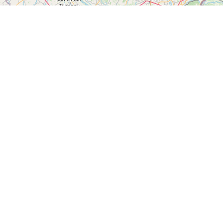
Leaflet
|
©
OpenStreetMap & Salzburg-AG
FAQs
Wetter Info